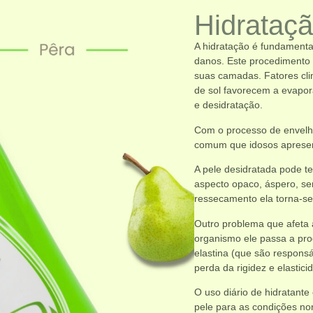
Hidrataç
A hidratação é fundamenta
danos. Este procedimento 
suas camadas. Fatores clim
de sol favorecem a evapo
e desidratação.
Com o processo de envelhe
comum que idosos apresen
A pele desidratada pode t
aspecto opaco, áspero, s
ressecamento ela torna-se fr
Outro problema que afeta a
organismo ele passa a pro
elastina (que são responsá
perda da rigidez e elastici
O uso diário de hidratante
pele para as condições no