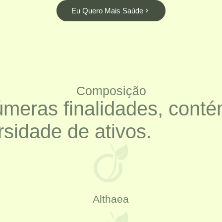
Eu Quero Mais Saúde
Composição
úmeras finalidades, cont
rsidade de ativos.
Althaea