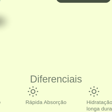
Diferenciais
e
Rápida Absorção
Hidrataçã
longa dur